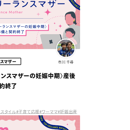
ンスマザー
市川 千尋
ランスマザーの妊娠中期〉産後
約終了
クスタイル
#子育て応援
#ワーママ
#妊娠出産