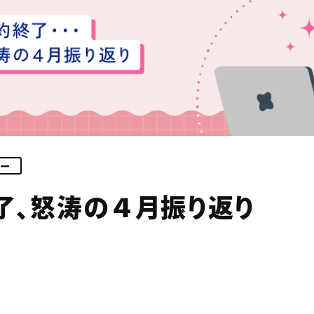
ザー
了、怒涛の４月振り返り