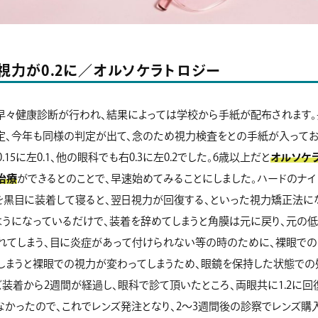
視力が0.2に／オルソケラトロジー
早々健康診断が行われ、結果によっては学校から手紙が配布されます。
）判定、今年も同様の判定が出て、念のため視力検査をとの手紙が入って
.15に左0.1、他の眼科でも右0.3に左0.2でした。6歳以上だと
オルソケ
治療
ができるとのことで、早速始めてみることにしました。ハードのナイ
を黒目に装着して寝ると、翌日視力が回復する、といった視力矯正法に
ようになっているだけで、装着を辞めてしまうと角膜は元に戻り、元の
忘れてしまう、目に炎症があって付けられない等の時のために、裸眼で
しまうと裸眼での視力が変わってしまうため、眼鏡を保持した状態での
装着から2週間が経過し、眼科で診て頂いたところ、両眼共に1.2に回
かったので、これでレンズ発注となり、2〜3週間後の診察でレンズ購入