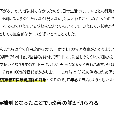
.1）に下がるまで、なぜ気付けなかったのか。日常生活では、テレビとの距
目を細めるような仕草はなく「見えない」と言われることもなかったので
低下するので見えている状態を覚えていないそうで、見えにくい状態が
としても無自覚なケースが多いとのことでした。
、これらは全て自由診療なので、子供でも100％医療費がかかります
装着で5万円強、2回目の診察代で5千円弱、次回おそらくレンズ購入と
支払いとなりますので、トータル10万円〜になるかと思われます。そ
、それも100％診察代がかかります…。これらは「近視の治療のため
確定申告で医療費控除の対象
となるので、来年必ず申請しようと思いま
立候補制となったことで、改善の舵が切られる