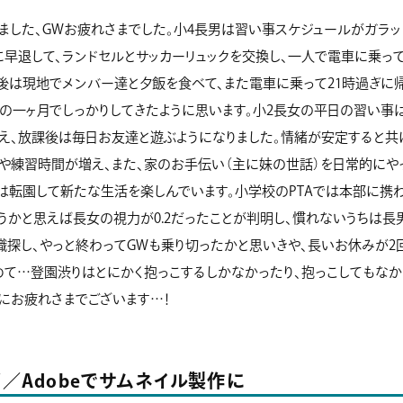
ました、GWお疲れさまでした。小4長男は習い事スケジュールがガラッ
早退して、ランドセルとサッカーリュックを交換し、一人で電車に乗っ
後は現地でメンバー達と夕飯を食べて、また電車に乗って21時過ぎに
の一ヶ月でしっかりしてきたように思います。小2長女の平日の習い事
え、放課後は毎日お友達と遊ぶようになりました。情緒が安定すると共
や練習時間が増え、また、家のお手伝い（主に妹の世話）を日常的にや
は転園して新たな生活を楽しんでいます。小学校のPTAでは本部に携
うかと思えば長女の視力が0.2だったことが判明し、慣れないうちは長
探し、やっと終わってGWも乗り切ったかと思いきや、長いお休みが2
て…登園渋りはとにかく抱っこするしかなかったり、抱っこしてもなか
にお疲れさまでございます…！
／Adobeでサムネイル製作に