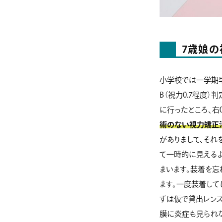
7歳娘の
小学校では一学期
B（視力0.7程度
に行ったところ、右0
術のない視力矯正
がありまして、それ
て一時的に見える
まいます。装着を
ます。一度装着して
ずは仮で貸出レンズ
膜に炎症も見られな