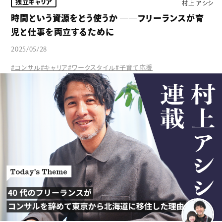
独立キャリア
村上 アシシ
時間という資源をどう使うか ──フリーランスが育
児と仕事を両立するために
2025/05/28
#コンサル
#キャリア
#ワークスタイル
#子育て応援