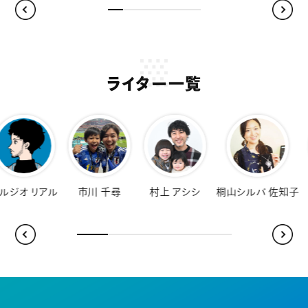
ライター一覧
オ リアル
市川 千尋
村上 アシシ
桐山シルバ 佐知子
福