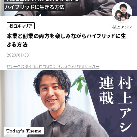
独立キャリア
村上 アシシ
本業と副業の両方を楽しみながらハイブリッドに生
きる方法
2020/01/30
#ワークスタイル
#独立
#コンサル
#キャリア
#サッカー