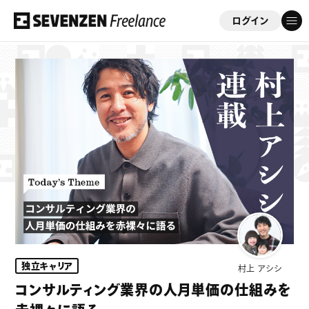
ログイン
フリーコンサルを応援する会員制サイト
「セブンゼンフリーランス」
ゲスト
さん
このサイトについて
案件情報
案件実績
独立キャリア
村上 アシシ
ビジネスサポート
コンサルティング業界の人月単価の仕組みを