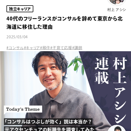
独立キャリア
村上 アシシ
40代のフリーランスがコンサルを辞めて東京から北
海道に移住した理由
2025/03/04
#コンサル
#キャリア
#移住
#子育て応援
#講師