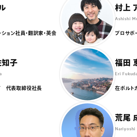
ル
村上 
Ashishi M
ション社員・翻訳家・英会
プロサポ
佐知子
福田 
a
Eri Fukud
ド 代表取締役社長
在ポルト
荒尾 
Nariyoshi