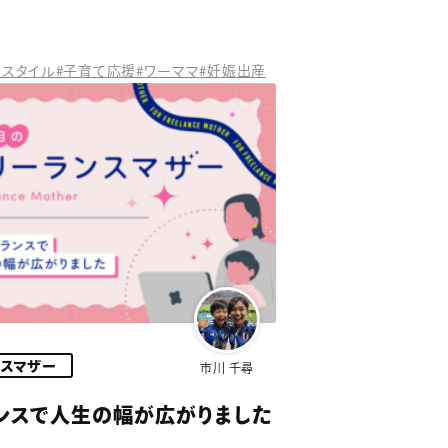
クスタイル
#子育て応援
#ワーママ
#妊娠出産
ンスマザー
市川 千尋
ンスで人生の幅が広がりました