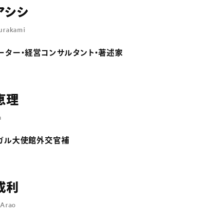
アシシ
urakami
ーター・経営コンサルタント・著述家
恵理
a
ガル大使館外交官補
成利
 Arao