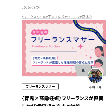
2026/08/04
#ワークスタイル
#子育て応援
#ワーママ
#夏休み
フリーランスマザー
市川 千尋
〈育児×高齢妊娠〉フリーランスが直面