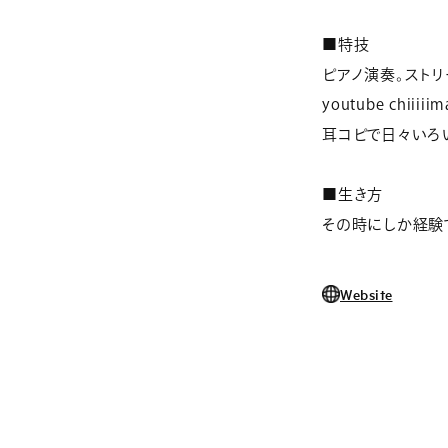
■特技
ピアノ演奏。スト
youtube chi
耳コピで日々いろ
■生き方
その時にしか経験
Website