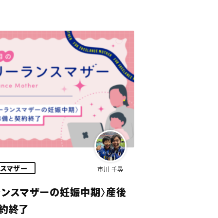
ンスマザー
市川 千尋
ランスマザーの妊娠中期〉産後
約終了