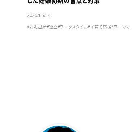
した妊娠初期の盲点と対策
2026/06/16
#妊娠出産
#独立
#ワークスタイル
#子育て応援
#ワーママ