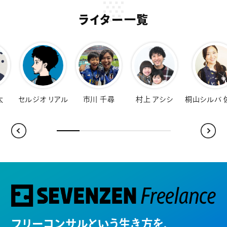
ライター一覧
オ リアル
市川 千尋
村上 アシシ
桐山シルバ 佐知子
福
フリーコンサルという生き方を、