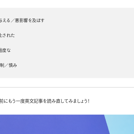
害を与える／悪影響を及ぼす
 禁止された
: 過度な
: 節制／慎み
前にもう一度英文記事を読み直してみましょう！