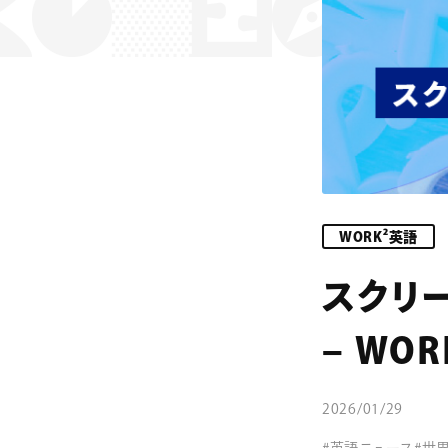
コラム
WORK²英語
スクリ
– WOR
2026/01/29
#英語ニュース
#世