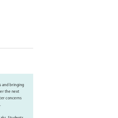
s and bringing
er the next
fter concerns
.
aks. Students