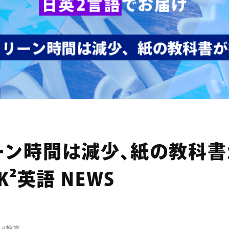
ーン時間は減少、紙の教科
K²英語 NEWS
界
#教育