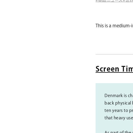
This is a medium-i
Screen Tim
Denmark is cha
back physical 
ten years to p
that heavy use
As part of the