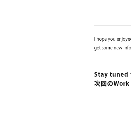
I hope you enjoyed
get some new info
Stay tuned
次回のWork