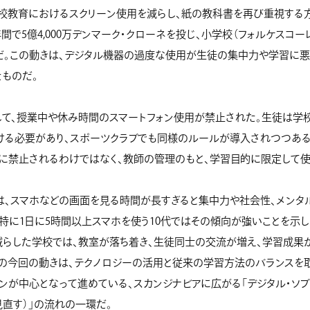
学校教育におけるスクリーン使用を減らし、紙の教科書を再び重視する
年間で5億4,000万デンマーク・クローネを投じ、小学校（フォルケスコ
だ。この動きは、デジタル機器の過度な使用が生徒の集中力や学習に
ものだ。
して、授業中や休み時間のスマートフォン使用が禁止された。生徒は学
ける必要があり、スポーツクラブでも同様のルールが導入されつつある
に禁止されるわけではなく、教師の管理のもと、学習目的に限定して使
は、スマホなどの画面を見る時間が長すぎると集中力や社会性、メンタ
特に1日に5時間以上スマホを使う10代ではその傾向が強いことを示
減らした学校では、教室が落ち着き、生徒同士の交流が増え、学習成果
の今回の動きは、テクノロジーの活用と従来の学習方法のバランスを取
ンが中心となって進めている、スカンジナビアに広がる「デジタル・ソブ
直す）」の流れの一環だ。