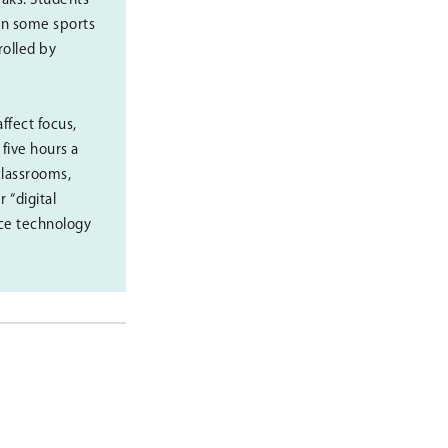
 in some sports
rolled by
ffect focus,
five hours a
classrooms,
 “digital
nce technology