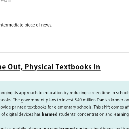
ntermediate piece of news.
e Out, Physical Textbooks In
nging its approach to education by reducing screen time in school
books. The government plans to invest 540 million Danish kroner ov
rovide printed textbooks for elementary schools. This shift comes a
 of digital devices has
harmed
students’ concentration and learning
 policy, mobile phones are now
banned
during school hours and bre