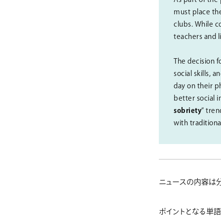
must place the
clubs. While co
teachers and l
The decision f
social skills,
day on their p
better social 
sobriety
” tre
with tradition
ニュースの内容は分
ポイントとなる単語