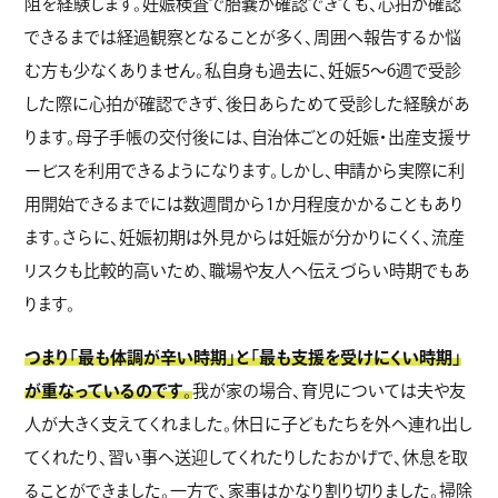
阻を経験します。妊娠検査で胎嚢が確認できても、心拍が確認
できるまでは経過観察となることが多く、周囲へ報告するか悩
む方も少なくありません。私自身も過去に、妊娠5〜6週で受診
した際に心拍が確認できず、後日あらためて受診した経験があ
ります。母子手帳の交付後には、自治体ごとの妊娠・出産支援サ
ービスを利用できるようになります。しかし、申請から実際に利
用開始できるまでには数週間から1か月程度かかることもあり
ます。さらに、妊娠初期は外見からは妊娠が分かりにくく、流産
リスクも比較的高いため、職場や友人へ伝えづらい時期でもあ
ります。
つまり「最も体調が辛い時期」と「最も支援を受けにくい時期」
が重なっているのです
。
我が家の場合、育児については夫や友
人が大きく支えてくれました。休日に子どもたちを外へ連れ出し
てくれたり、習い事へ送迎してくれたりしたおかげで、休息を取
ることができました。一方で、家事はかなり割り切りました。掃除