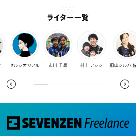
ライター一覧
オ リアル
市川 千尋
村上 アシシ
桐山シルバ 佐知子
福