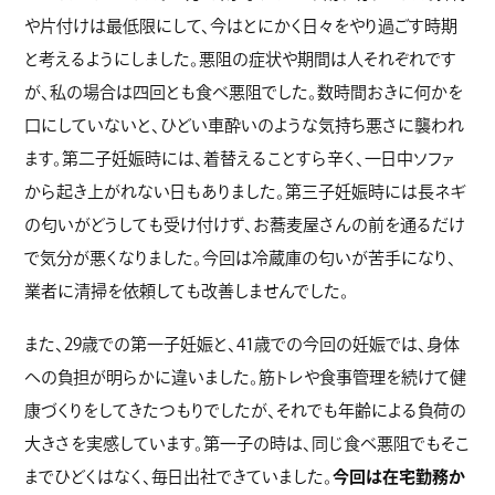
や片付けは最低限にして、今はとにかく日々をやり過ごす時期
と考えるようにしました。悪阻の症状や期間は人それぞれです
が、私の場合は四回とも食べ悪阻でした。数時間おきに何かを
口にしていないと、ひどい車酔いのような気持ち悪さに襲われ
ます。第二子妊娠時には、着替えることすら辛く、一日中ソファ
から起き上がれない日もありました。第三子妊娠時には長ネギ
の匂いがどうしても受け付けず、お蕎麦屋さんの前を通るだけ
で気分が悪くなりました。今回は冷蔵庫の匂いが苦手になり、
業者に清掃を依頼しても改善しませんでした。
また、29歳での第一子妊娠と、41歳での今回の妊娠では、身体
への負担が明らかに違いました。筋トレや食事管理を続けて健
康づくりをしてきたつもりでしたが、それでも年齢による負荷の
大きさを実感しています。第一子の時は、同じ食べ悪阻でもそこ
までひどくはなく、毎日出社できていました。
今回は在宅勤務か