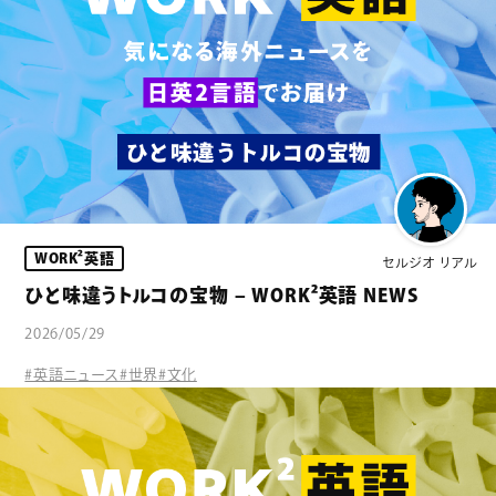
WORK²英語
セルジオ リアル
ひと味違うトルコの宝物 – WORK²英語 NEWS
2026/05/29
#英語ニュース
#世界
#文化