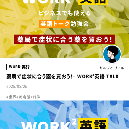
WORK²英語
セルジオ リアル
薬局で症状に合う薬を買おう！– WORK²英語 TALK
2026/05/26
#世界
#英会話
#移住