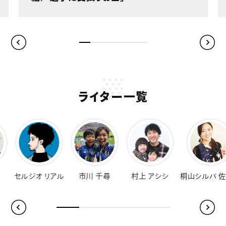
ライター一覧
オ リアル
市川 千尋
村上 アシシ
桐山シルバ 佐知子
福