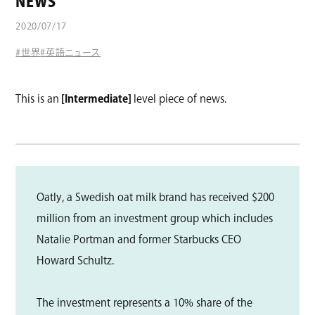
NEWS
コラム
2020/07/17
#世界
#英語ニュース
This is an
[Intermediate]
level piece of news.
Oatly, a Swedish oat milk brand has received $200
million from an investment group which includes
Natalie Portman and former Starbucks CEO
Howard Schultz.
The investment represents a 10% share of the