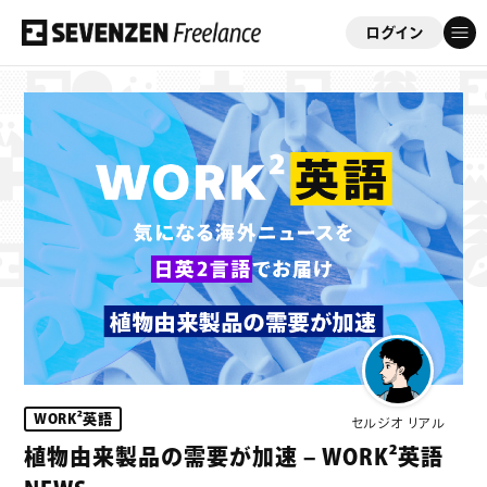
ログイン
フリーコンサルを応援する会員制サイト
「セブンゼンフリーランス」
ゲスト
さん
このサイトについて
案件情報
案件実績
WORK²英語
セルジオ リアル
ビジネスサポート
植物由来製品の需要が加速 – WORK²英語