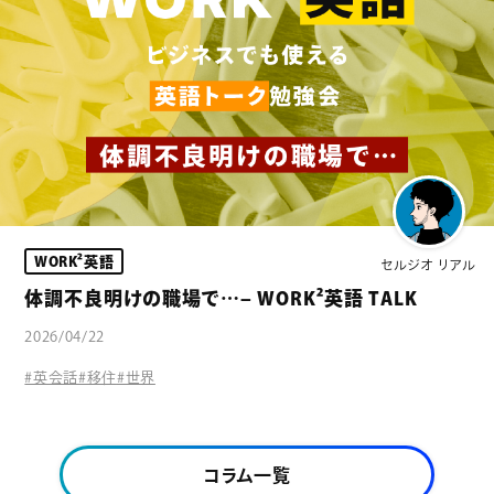
WORK²英語
セルジオ リアル
体調不良明けの職場で…– WORK²英語 TALK
2026/04/22
#英会話
#移住
#世界
コラム一覧