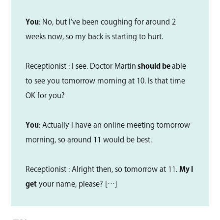
You
: No, but I’ve been coughing for around 2
weeks now, so my back is starting to hurt.
Receptionist : I see. Doctor Martin
should be
able
to see you tomorrow morning at 10. Is that time
OK for you?
You
: Actually I have an online meeting tomorrow
morning, so around 11 would be best.
Receptionist : Alright then, so tomorrow at 11.
My I
get
your name, please? […]