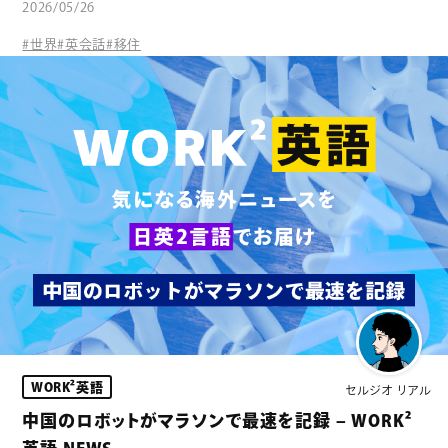
2026/05/26
#世界
#英会話
#移住
WORK²英語
セルジオ リアル
中国のロボットがマラソンで最速を記録 – WORK²