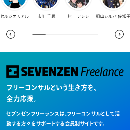
オ リアル
市川 千尋
村上 アシシ
桐山シルバ 佐知子
福
フリーコンサルという生き方を、
全力応援。
セブンゼンフリーランスは、
フリーコンサルとして活
動する方々を
サポートする会員制サイトです。