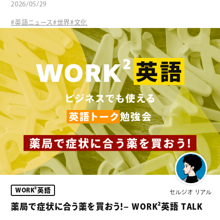
2026/05/29
#英語ニュース
#世界
#文化
WORK²英語
セルジオ リアル
薬局で症状に合う薬を買おう！– WORK²英語 TALK