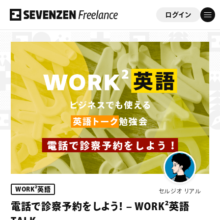
ログイン
フリーコンサルを応援する会員制サイト
「セブンゼンフリーランス」
ゲスト
さん
このサイトについて
案件情報
案件実績
WORK²英語
セルジオ リアル
ビジネスサポート
電話で診察予約をしよう！ – WORK²英語