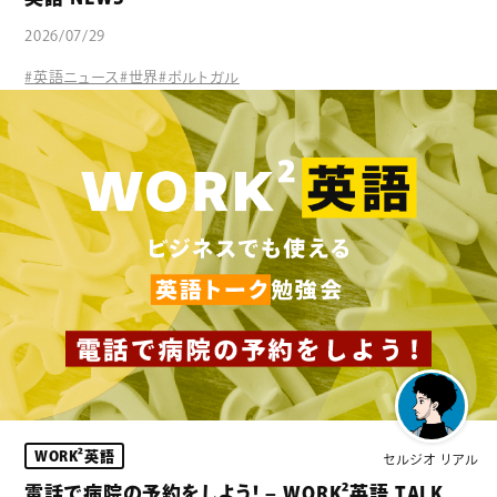
2026/07/29
#英語ニュース
#世界
#ポルトガル
WORK²英語
セルジオ リアル
電話で病院の予約をしよう！ – WORK²英語 TALK