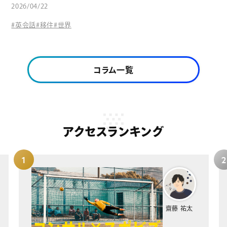
2026/04/22
#英会話
#移住
#世界
コラム一覧
アクセスランキング
齋藤 祐太