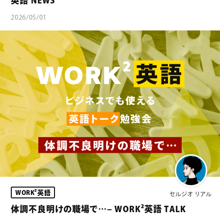
英語 NEWS
2026/05/01
WORK²英語
セルジオ リアル
体調不良明けの職場で…– WORK²英語 TALK