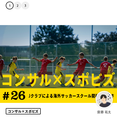
コラム
1
2
3
コンサル×スポビズ
齋藤 祐太