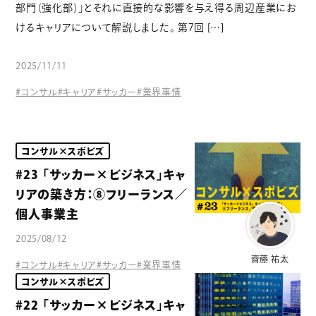
部門（強化部）」とそれに直接的な影響を与え得る周辺産業にお
けるキャリアについて解説しました。 第7回 […]
2025/11/11
#コンサル
#キャリア
#サッカー
#業界事情
コンサル×スポビズ
#23 「サッカー×ビジネス」キャ
リアの築き方：⑧フリーランス／
個人事業主
2025/08/12
齋藤 祐太
#コンサル
#キャリア
#サッカー
#業界事情
コンサル×スポビズ
#22 「サッカー×ビジネス」キャ