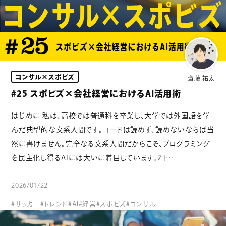
コンサル×スポビズ
齋藤 祐太
#25 スポビズ×会社経営におけるAI活用術
はじめに 私は、高校では普通科を卒業し、大学では外国語を学
んだ典型的な文系人間です。コードは読めず、読めないならば当
然に書けません。完全なる文系人間だからこそ、プログラミング
を民主化し得るAIには大いに着目しています。2 […]
2026/01/22
#サッカー
#トレンド
#AI
#経営
#スポビズ
#コンサル