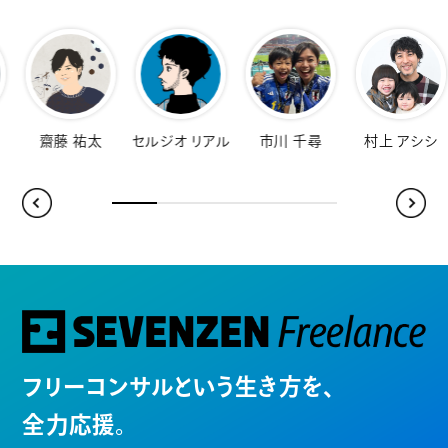
オ リアル
市川 千尋
村上 アシシ
桐山シルバ 佐知子
福
フリーコンサルという生き方を、
全力応援。