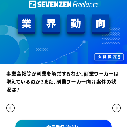
業会社等が副業を解禁するなか、副業ワーカーは
賃
えているのか？また、副業ワーカー向け案件の状
約
は？