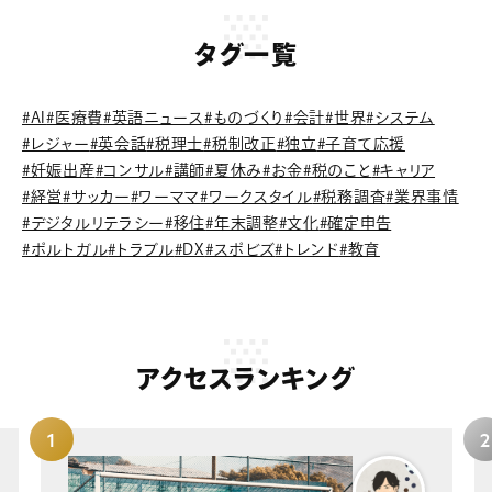
タグ一覧
#AI
#医療費
#英語ニュース
#ものづくり
#会計
#世界
#システム
#レジャー
#英会話
#税理士
#税制改正
#独立
#子育て応援
#妊娠出産
#コンサル
#講師
#夏休み
#お金
#税のこと
#キャリア
#経営
#サッカー
#ワーママ
#ワークスタイル
#税務調査
#業界事情
#デジタルリテラシー
#移住
#年末調整
#文化
#確定申告
#ポルトガル
#トラブル
#DX
#スポビズ
#トレンド
#教育
アクセスランキング