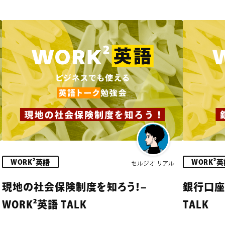
WORK²英語
WORK²
セルジオ リアル
現地の社会保険制度を知ろう！–
銀行口座を
WORK²英語 TALK
TALK