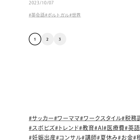
2023/10/07
#英会話
#ポルトガル
#世界
1
2
3
#サッカー
#ワーママ
#ワークスタイル
#税務
#スポビズ
#トレンド
#教育
#AI
#医療費
#英
#妊娠出産
#コンサル
#講師
#夏休み
#お金
#