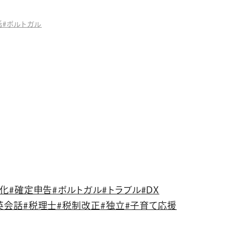
話
#ポルトガル
文化
#確定申告
#ポルトガル
#トラブル
#DX
英会話
#税理士
#税制改正
#独立
#子育て応援