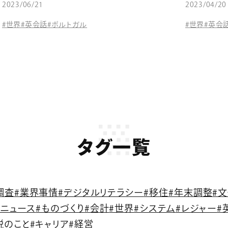
2023/06/21
2023/04/20
#世界
#英会話
#ポルトガル
#世界
#英会
タグ一覧
調査
#業界事情
#デジタルリテラシー
#移住
#年末調整
#
語ニュース
#ものづくり
#会計
#世界
#システム
#レジャー
#
税のこと
#キャリア
#経営