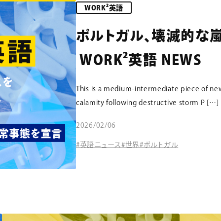
WORK²英語
ポルトガル、壊滅的な
WORK²英語 NEWS
This is a medium-intermediate piece of new
calamity following destructive storm P […]
2026/02/06
#英語ニュース
#世界
#ポルトガル