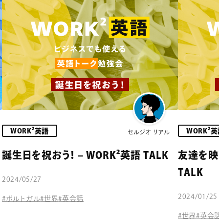
WORK²英語
WORK²
セルジオ リアル
誕生日を祝おう！ – WORK²英語 TALK
友達を映
TALK
2024/05/27
2024/01/25
#ポルトガル
#世界
#英会話
#世界
#英会