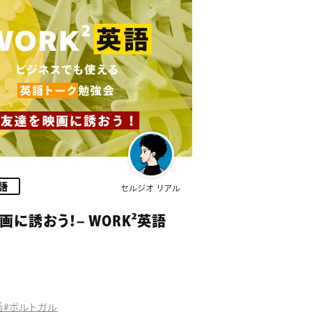
英語
セルジオ リアル
画に誘おう！– WORK²英語
話
#ポルトガル