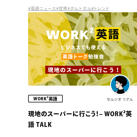
#英語ニュース
#世界
#ポルトガル
#トレンド
WORK²英語
セルジオ リアル
現地のスーパーに行こう！– WORK²英
語 TALK