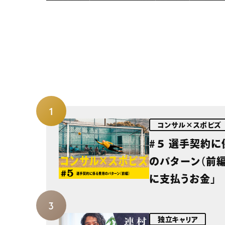
コンサル×スポビズ
#５ 選手契約
のパターン（前編
に支払うお金」
独立キャリア