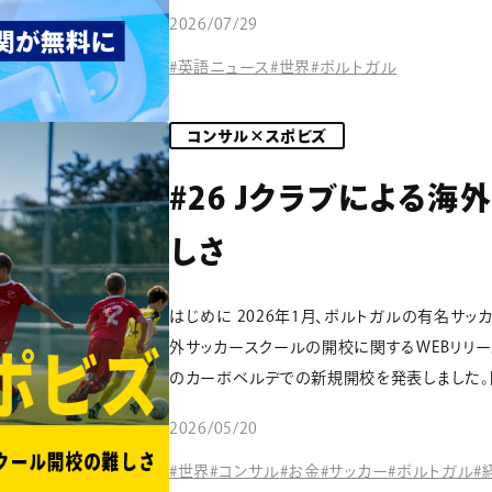
2026/07/29
#英語ニュース
#世界
#ポルトガル
コンサル×スポビズ
#26 Jクラブによる
しさ
はじめに 2026年1月、ポルトガルの有名サッ
外サッカースクールの開校に関するWEBリリース
のカーボベルデでの新規開校を発表しました。同
2026/05/20
#世界
#コンサル
#お金
#サッカー
#ポルトガル
#