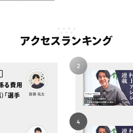
アクセスランキング
に係る費用
）「選手
齋藤 祐太