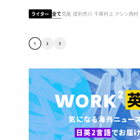
コラム
ライター
全て
荒尾 成利
市川 千尋
村上 アシシ
西村
1
2
3