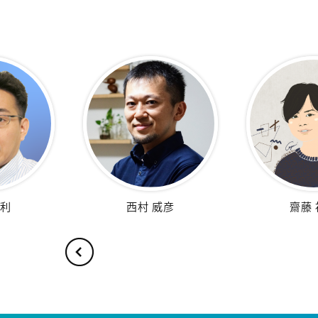
藤 祐太
セルジオ リアル