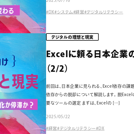
2025/07/16
#DX
#システム
#経営
#デジタルリテラシー
デジタルの理想と現実
Excelに頼る日本企
（2/2）
前回は、日本企業に見られる、Excel依存の課題
依存からの脱却について解説します。 脱Excelの
要なツールの選定 まずは、Excelの […]
2025/05/22
#経営
#デジタルリテラシー
#DX