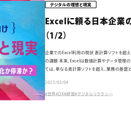
デジタルの理想と現実
Excelに頼る日本企
（1/2）
企業でのExcel利用の現状 表計算ソフトを超
の課題 本来、Excelは数値計算やデータ管
ては、単なる表計算ソフトを超え、業務の基盤とし
2025/03/04
#世界
#DX
#経営
#デジタルリテラシー