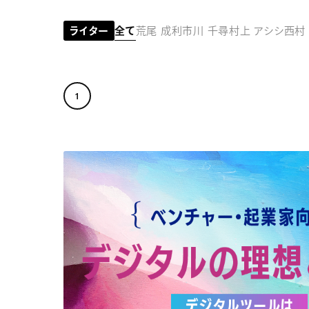
コラム
ライター
全て
荒尾 成利
市川 千尋
村上 アシシ
西村
1