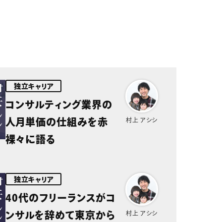
独立キャリア
コンサルティング業界の
人月単価の仕組みを赤
村上 アシシ
裸々に語る
独立キャリア
40代のフリーランスがコ
ンサルを辞めて東京から
村上 アシシ