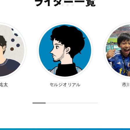
ライター一覧
市川 千尋
村上 アシシ
桐山