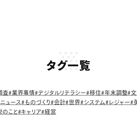
タグ一覧
調査
#業界事情
#デジタルリテラシー
#移住
#年末調整
#
語ニュース
#ものづくり
#会計
#世界
#システム
#レジャー
#
税のこと
#キャリア
#経営