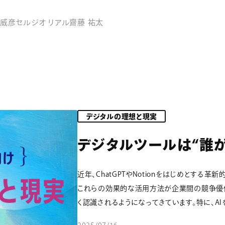
 威彦
セルジオ リアル
齋藤 祐太
デジタルの理想と現実
デジタルツールは“誰
近年、ChatGPTやNotionをはじめとする
これらの効果的な活用方法が企業間の競争優
く認識されるようになってきています。特に、AIを