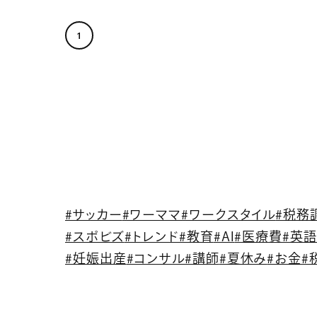
1
#サッカー
#ワーママ
#ワークスタイル
#税務
#スポビズ
#トレンド
#教育
#AI
#医療費
#英
#妊娠出産
#コンサル
#講師
#夏休み
#お金
#