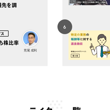
職先を調
イス
ち株比率
荒尾 成利