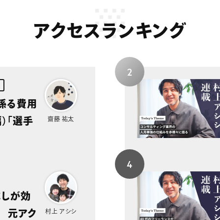
アクセスランキング
に係る費用
）「選手
齋藤 祐太
ぶしが効
 元アク
村上 アシシ