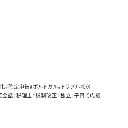
文化
#確定申告
#ポルトガル
#トラブル
#DX
英会話
#税理士
#税制改正
#独立
#子育て応援