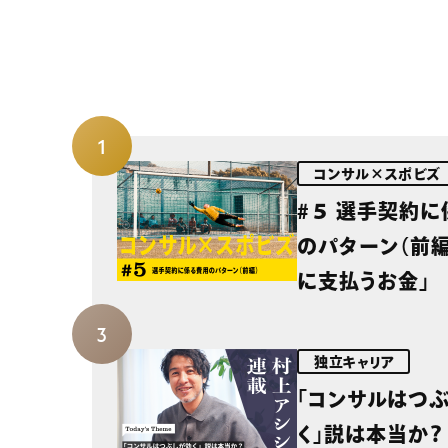
コンサル×スポビズ
#５ 選手契約
のパターン（前編
に支払うお金」
独立キャリア
「コンサルはつ
く」説は本当か？