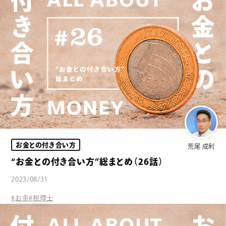
お金との付き合い方
荒尾 成利
“お金との付き合い方”総まとめ（26話）
2023/08/31
#お金
#税理士