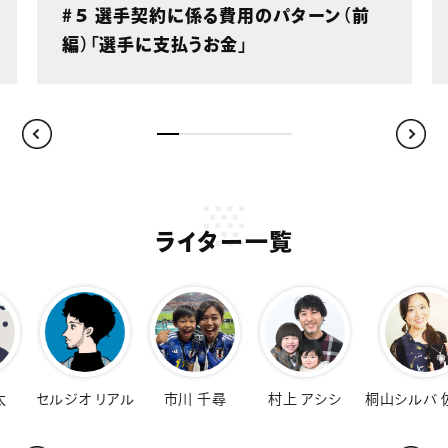
#５ 選手契約に係る費用のパターン（前
編）「選手に支払うお金」
ライター一覧
オ リアル
市川 千尋
村上 アシシ
桐山シルバ 佐知子
福