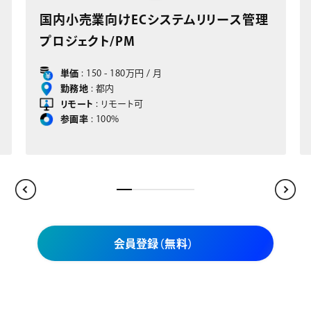
国内小売業向けECシステムリリース管理
部品
プロジェクト/PM
ジェ
単価
: 150 - 180万円 / 月
勤務地
: 都内
リモート
: リモート可
参画率
: 100%
会員登録（無料）