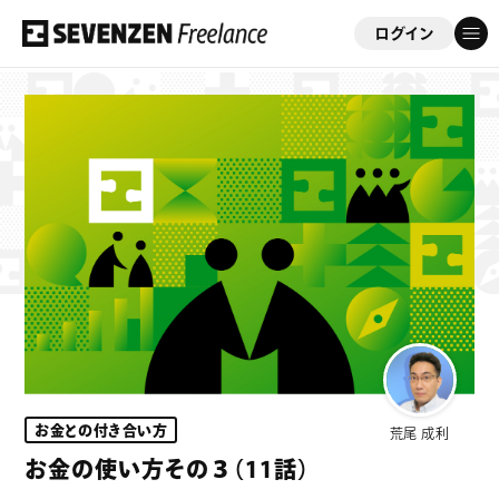
ログイン
フリーコンサルを応援する会員制サイト
「セブンゼンフリーランス」
ゲスト
さん
このサイトについて
案件情報
案件実績
お金との付き合い方
荒尾 成利
ビジネスサポート
お金の使い方その３（11話）