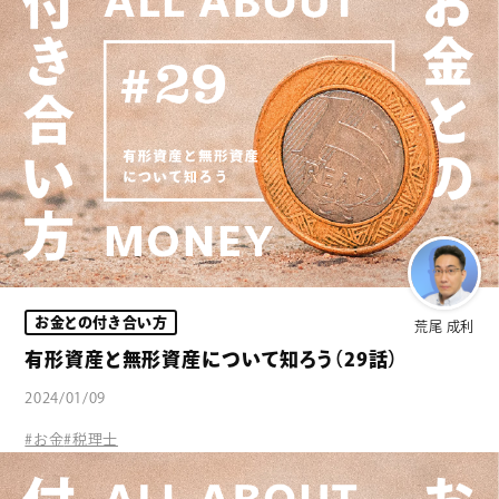
お金との付き合い方
荒尾 成利
有形資産と無形資産について知ろう（29話）
2024/01/09
#お金
#税理士