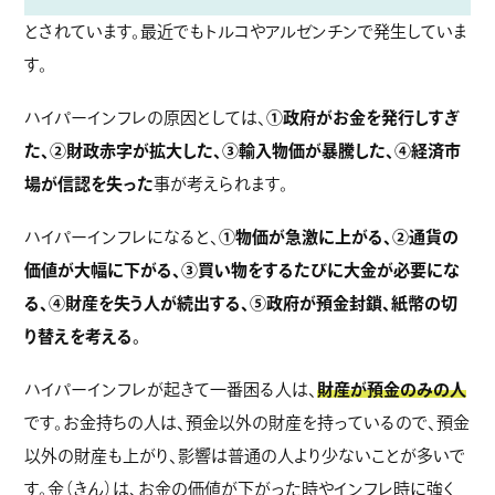
とされています。最近でもトルコやアルゼンチンで発生していま
す。
ハイパーインフレの原因としては、
①政府がお金を発行しすぎ
た、②財政赤字が拡大した、③輸入物価が暴騰した、④経済市
場が信認を失った
事が考えられます。
ハイパーインフレになると、
①物価が急激に上がる、②通貨の
価値が大幅に下がる、③買い物をするたびに大金が必要にな
る、④財産を失う人が続出する、⑤政府が預金封鎖、紙幣の切
り替えを考える。
ハイパーインフレが起きて一番困る人は、
財産が預金のみの人
です。お金持ちの人は、預金以外の財産を持っているので、預金
以外の財産も上がり、影響は普通の人より少ないことが多いで
す。金（きん）は、お金の価値が下がった時やインフレ時に強く