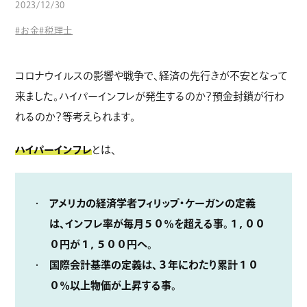
2023/12/30
コラム
#お金
#税理士
コロナウイルスの影響や戦争で、経済の先行きが不安となって
来ました。ハイパーインフレが発生するのか？預金封鎖が行わ
れるのか？等考えられます。
ハイパーインフレ
とは、
アメリカの経済学者フィリップ・ケーガンの定義
は、インフレ率が毎月５０％を超える事。１，００
０円が１，５００円へ。
国際会計基準の定義は、３年にわたり累計１０
０％以上物価が上昇する事。