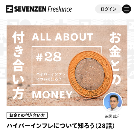
ログイン
フリーコンサルを応援する会員制サイト
「セブンゼンフリーランス」
ゲスト
さん
このサイトについて
案件情報
案件実績
お金との付き合い方
荒尾 成利
ビジネスサポート
ハイパーインフレについて知ろう（28話）