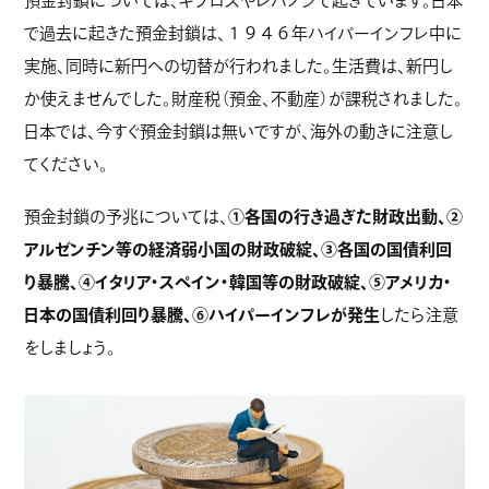
預金封鎖については、キプロスやレバノンで起きています。日本
で過去に起きた預金封鎖は、１９４６年ハイパーインフレ中に
実施、同時に新円への切替が行われました。生活費は、新円し
か使えませんでした。財産税（預金、不動産）が課税されました。
日本では、今すぐ預金封鎖は無いですが、海外の動きに注意し
てください。
預金封鎖の予兆については、
①各国の行き過ぎた財政出動、②
アルゼンチン等の経済弱小国の財政破綻、③各国の国債利回
り暴騰、④イタリア・スペイン・韓国等の財政破綻、⑤アメリカ・
日本の国債利回り暴騰、⑥ハイパーインフレが発生
したら注意
をしましょう。