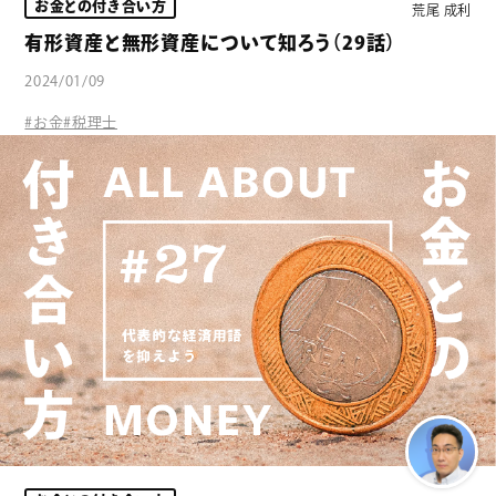
お金との付き合い方
荒尾 成利
有形資産と無形資産について知ろう（29話）
2024/01/09
#お金
#税理士