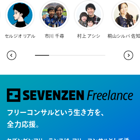
オ リアル
市川 千尋
村上 アシシ
桐山シルバ 佐知子
福
フリーコンサルという生き方を、
全力応援。