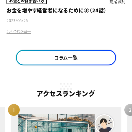
お金との付き合い方
荒尾 成利
お金を増やす経営者になるために⑤（24話）
2023/06/26
#お金
#税理士
コラム一覧
アクセスランキング