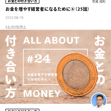
お金との付き合い方
荒尾 成利
お金を増やす経営者になるために⑥（25話）
2023/08/18
#お金
#税理士