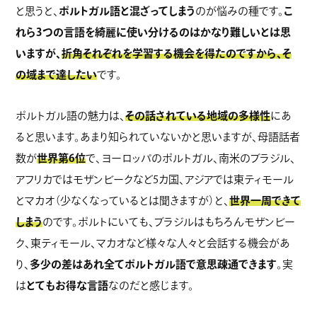
と思うと、
ポルトガル語と混ざってしまう
のが悩みの種です。
こ
れら3つの言語を綺麗に使い分けるのはかなり難しいとは思
いますが、
折角それぞれを学習する機会を得たのですから、そ
の域まで達したい
です。
ポルトガル語の魅力は、
その話されている地域の多様性
にあ
ると思います。あまり知られていないかと思いますが、母語話者
数が
世界第6位
で、ヨーロッパのポルトガル、南米のブラジル、
アフリカではモザンビークなど5カ国、アジアでは東ティモール
とマカオ（少なくなっているとは聞きますが）と、
世界一周できて
しまう
のです。ポルトにいても、ブラジルはもちろんモザンビー
ク、東ティモール、マカオなど様々な人々と会話する機会があ
り、
多少の差はあれ全てポルトガル語で意思疎通できます
。実
は
とてもお得な言語
なのだと感じます。