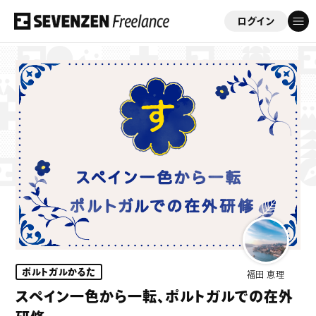
ログイン
フリーコンサルを応援する会員制サイト
「セブンゼンフリーランス」
ゲスト
さん
このサイトについて
案件情報
案件実績
ポルトガルかるた
福田 恵理
ビジネスサポート
スペイン一色から一転、ポルトガルでの在外