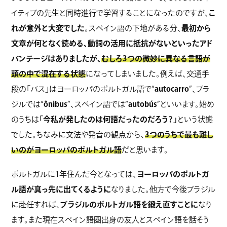
イティブの先生と同時進行で学習することになったのですが、
こ
れが意外と大変でした
。スペイン語の下地がある分、
最初から
文章が何となく読める、動詞の活用に抵抗がないといったアド
バンテージはありましたが、
むしろ3つの微妙に異なる言語が
頭の中で混在する状態
になってしまいました。例えば、交通手
段の「バス」はヨーロッパのポルトガル語で“
autocarro
”、ブラ
ジルでは“
ônibus
”、スペイン語では“
autobús
”といいます。始め
のうちは
「今私が発したのは何語だったのだろう？」
という状態
でした。ちなみに文法や発音の観点から、
3つのうちで最も難し
いのがヨーロッパのポルトガル語
だと思います。
ポルトガルに1年住んだ今となっては、
ヨーロッパのポルトガ
ル語が真っ先に出てくるように
なりました。他方で今後ブラジル
に赴任すれば、
ブラジルのポルトガル語を鍛え直すことに
なり
ます。また現在スペイン語圏出身の友人とスペイン語を話そう