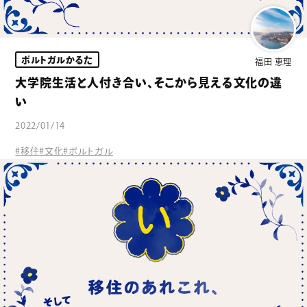
ポルトガルかるた
福田 恵理
大学院生活と人付き合い、そこから見える文化の違
い
2022/01/14
#移住
#文化
#ポルトガル