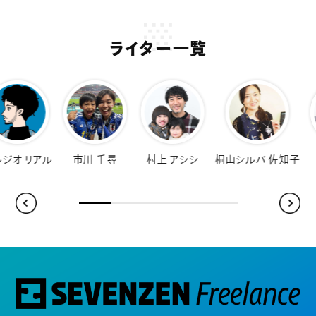
ライター一覧
オ リアル
市川 千尋
村上 アシシ
桐山シルバ 佐知子
福