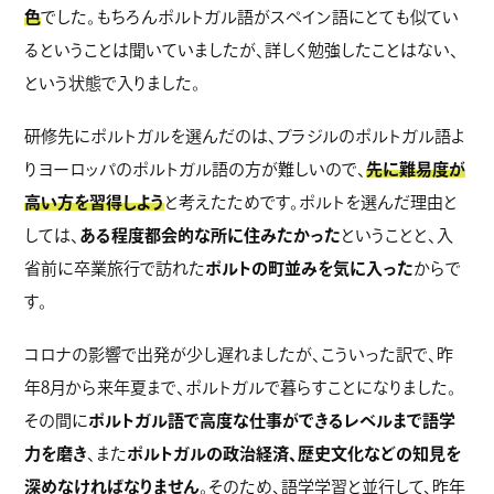
色
でした。もちろんポルトガル語がスペイン語にとても似てい
るということは聞いていましたが、詳しく勉強したことはない、
という状態で入りました。
研修先にポルトガルを選んだのは、ブラジルのポルトガル語よ
りヨーロッパのポルトガル語の方が難しいので、
先に難易度が
高い方を習得しよう
と考えたためです。ポルトを選んだ理由と
しては、
ある程度都会的な所に住みたかった
ということと、入
省前に卒業旅行で訪れた
ポルトの町並みを気に入った
からで
す。
コロナの影響で出発が少し遅れましたが、こういった訳で、昨
年8月から来年夏まで、ポルトガルで暮らすことになりました。
その間に
ポルトガル語で高度な仕事ができるレベルまで語学
力を磨き
、また
ポルトガルの政治経済、歴史文化などの知見を
深めなければなりません
。そのため、語学学習と並行して、昨年