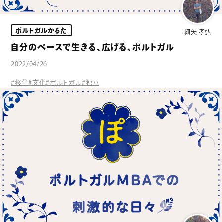
ポルトガルかるた
細矢 孝弘
自分のペースで生きる、広げる、ポルトガル
2022/04/26
#移住
#文化
#ポルトガル
#独立