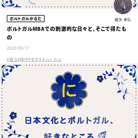
ポルトガルかるた
細矢 孝弘
ポルトガルMBAでの刺激的な日々と、そこで得たも
の
2022/03/17
#独立
#移住
#文化
#ポルトガル