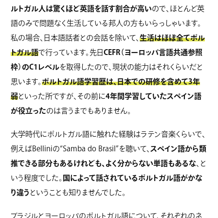
ルトガル人は驚くほど英語を話す割合が高い
ので、ほとんど英
語のみで問題なく生活している邦人の方もいらっしゃいます。
私の場合、日本語話者との会話を除いて、
生活はほぼ全てポル
トガル語
で行っています。先日
CEFR（ヨーロッパ言語共通参照
枠）のC1レベル
を取得したので、現状の能力はそれくらいだと
思います。
ポルトガル語学習歴は、日本での研修を含めて3年
弱
といった所ですが、その前に
4年間学習していたスペイン語
が役立った
のは言うまでもありません。
大学時代にポルトガル語に触れた経験はラテン音楽くらいで、
例えばBelliniの“Samba do Brasil”を聴いて、
スペイン語から類
推できる部分もあるけれども、よく分からない単語もあるな
、と
いう程度でした。
国によって話されているポルトガル語がかな
り違う
ということも知りませんでした。
ブラジルとヨーロッパのポルトガル語について、それぞれのネ