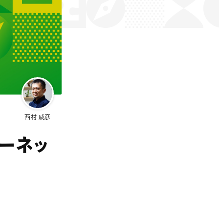
西村 威彦
ーネッ