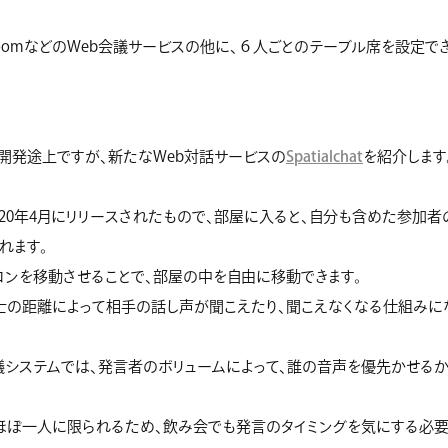
oomなどのWeb会議サービスの他に、６人ごとのテーブル席を設定でき
開発途上ですが、新たなWeb対話サービスの
Spatialchat
を紹介します
020年4月にリリースされたもので、部屋に入ると、自分も含めた参加者
れます。
コンを移動させることで、部屋の中を自由に移動できます。
士の距離によって相手の話し声が聞こえたり、聞こえなくなる仕組みに
議システムでは、発言者のボリュームによって、誰の音声を優先かせる
ほぼ一人に限られるため、飲み会でも発言のタイミングを気にする必要